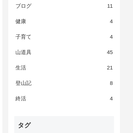
ブログ
11
健康
4
子育て
4
山道具
45
生活
21
登山記
8
終活
4
タグ