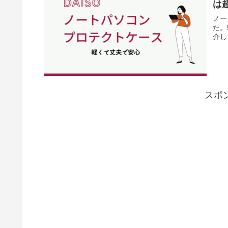
は
ノー
た。
介し
スポ