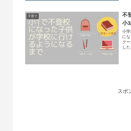
不
子育て
小
小学
にな
クー
した
スポ