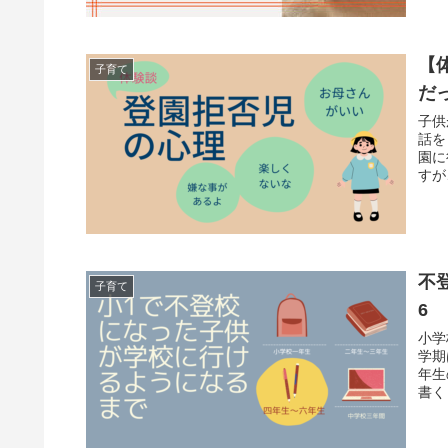
【
子育て
だ
子供
話を
園に
すが
不
子育て
6
小学
学期
年生
書く