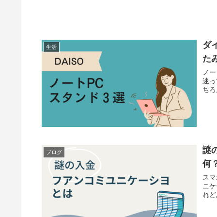
ダ
生活
た
ノー
迷っ
ちろ
謎
ブログ
何
スマ
ニケ
れど