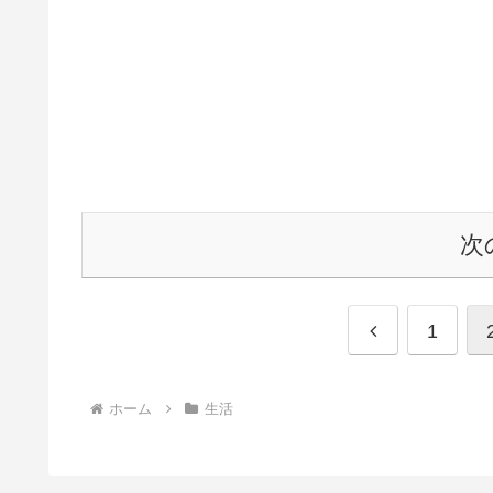
次
前
1
へ
ホーム
生活