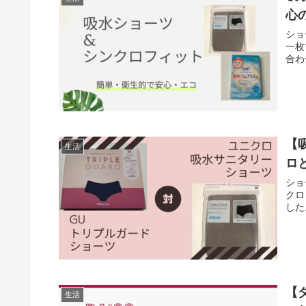
心
ショ
一枚
合わ
【
生活
ロ
ショ
クロ
した
【
生活