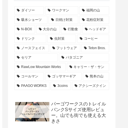
ダイソー
ワークマン
福岡の山
吸水ショーツ
日焼け対策
花粉症対策
N-BOX
大分の山
行動食
ヘッドギア
ドリンク
虫対策
コーヒー
ノースフェイス
フットウェア
Teton Bros.
セリア
パタゴニア
RawLow Mountain Works
キャリー・ザ・サン
コールマン
ゴッサマーギア
熊本の山
PAAGO WORKS
3coins
アクシーズクイン
パーゴワークスのトレイル
バンクSサイズ使用レビュ
ー。山でも街でも使える大
きさ