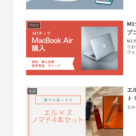
M
ブログ
ブ
M1
りお
ウェ
エ
生活
ト
エル