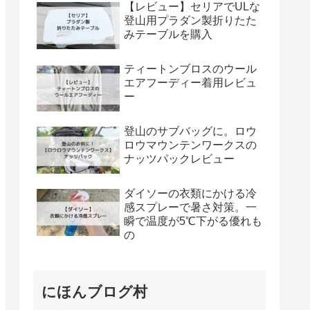
【レビュー】セリアでULな
登山用プラダン製折りたた
みテーブルを購入
ティートンブロスのウール
エアフーディー着用レビュ
ー
登山のサブバッグに。ロウ
ロウマウンテンワークスの
ナッツパックレビュー
ダイソーの衣類にかける冷
感スプレーで暑さ対策。一
瞬で温度が5℃下がる優れも
の
にほんブログ村