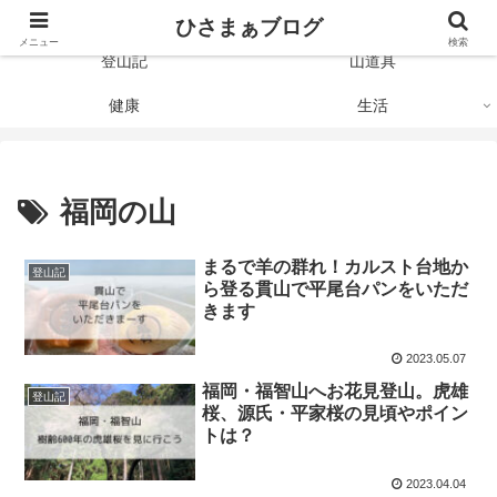
Just like the mountain
ひさまぁブログ
メニュー
検索
登山記
山道具
健康
生活
福岡の山
まるで羊の群れ！カルスト台地か
登山記
ら登る貫山で平尾台パンをいただ
きます
2023.05.07
福岡・福智山へお花見登山。虎雄
登山記
桜、源氏・平家桜の見頃やポイン
トは？
2023.04.04