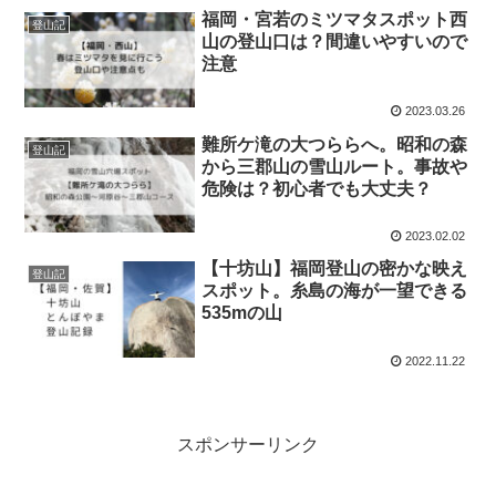
福岡・宮若のミツマタスポット西
登山記
山の登山口は？間違いやすいので
注意
2023.03.26
難所ケ滝の大つららへ。昭和の森
登山記
から三郡山の雪山ルート。事故や
危険は？初心者でも大丈夫？
2023.02.02
【十坊山】福岡登山の密かな映え
登山記
スポット。糸島の海が一望できる
535mの山
2022.11.22
スポンサーリンク