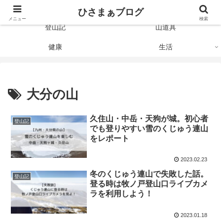
Just like the mountain
ひさまぁブログ
メニュー
検索
登山記
山道具
健康
生活
大分の山
久住山・中岳・天狗が城。初心者
登山記
でも登りやすい雪のくじゅう連山
をレポート
2023.02.23
冬のくじゅう連山で失敗した話。
登山記
登る時は牧ノ戸登山口ライブカメ
ラを利用しよう！
2023.01.18