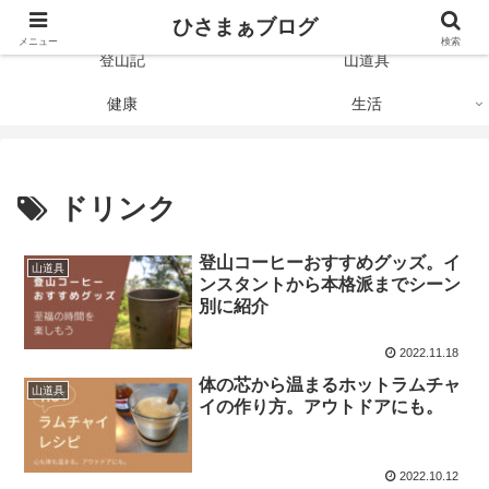
Just like the mountain
ひさまぁブログ
メニュー
検索
登山記
山道具
健康
生活
ドリンク
登山コーヒーおすすめグッズ。イ
山道具
ンスタントから本格派までシーン
別に紹介
2022.11.18
体の芯から温まるホットラムチャ
山道具
イの作り方。アウトドアにも。
2022.10.12