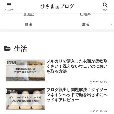
Just like the mountain
ひさまぁブログ
メニュー
検索
登山記
山道具
健康
生活
生活
メルカリで購入した衣類が柔軟剤
山道具
くさい！洗えないウェアのにおい
を取る方法
2023.06.15
ブログ顔出し問題解決！ダイソー
ブログ
マネキンヘッドで顔を出さずにヘ
ッドギアレビュー
2023.05.25