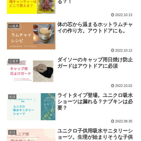
る？！
2022.10.13
体の芯から温まるホットラムチャ
山道具
イの作り方。アウトドアにも。
2022.10.12
ダイソーのキャップ用日焼け防止
山道具
ガードはアウトドアに必須
2022.10.02
ライトタイプ登場。ユニクロ吸水
生活
ショーツは漏れる？ナプキンは必
要？
2022.08.30
ユニクロ子供用吸水サニタリーシ
生活
ョーツ。生理が始まりそうな子供