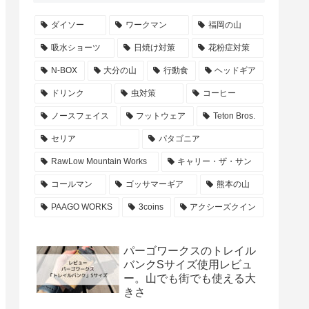
ダイソー
ワークマン
福岡の山
吸水ショーツ
日焼け対策
花粉症対策
N-BOX
大分の山
行動食
ヘッドギア
ドリンク
虫対策
コーヒー
ノースフェイス
フットウェア
Teton Bros.
セリア
パタゴニア
RawLow Mountain Works
キャリー・ザ・サン
コールマン
ゴッサマーギア
熊本の山
PAAGO WORKS
3coins
アクシーズクイン
パーゴワークスのトレイル
バンクSサイズ使用レビュ
ー。山でも街でも使える大
きさ