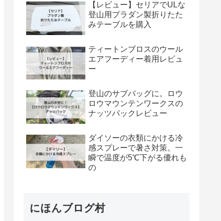
【レビュー】セリアでULな
登山用プラダン製折りたた
みテーブルを購入
ティートンブロスのウール
エアフーディー着用レビュ
ー
登山のサブバッグに。ロウ
ロウマウンテンワークスの
ナッツパックレビュー
ダイソーの衣類にかける冷
感スプレーで暑さ対策。一
瞬で温度が5℃下がる優れも
の
にほんブログ村