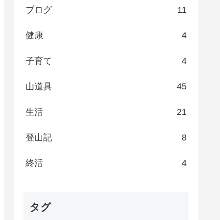
ブログ
11
健康
4
子育て
4
山道具
45
生活
21
登山記
8
終活
4
タグ