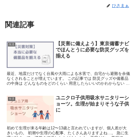
ひさまぁ
関連記事
【災害に備えよう】東京備蓄ナビ
生活
でほんとうに必要な防災グッズを
揃える
最近、地震だけでなく台風や大雨による水害で、自宅から避難を余儀
なくされることが増えています。 この記事では 防災グッズや備蓄品
の中身は どんなものをどのくらい 用意したらいいのかわからない そ
んな人のために便利なサイトを紹介します たったの...
ユニクロ子供用吸水サニタリーシ
生活
ョーツ。生理が始まりそうな子供
に
初めて生理が来る年齢は12〜13歳と言われていますが、個人差が大
きいもの。 初潮や生理の心配事、たくさんありますよね…。 急に生