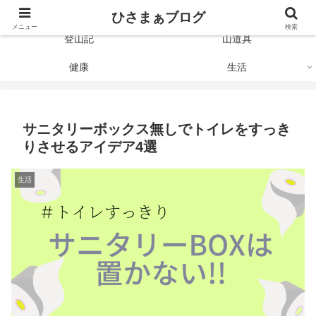
Just like the mountain
ひさまぁブログ
メニュー
検索
登山記
山道具
健康
生活
サニタリーボックス無しでトイレをすっき
りさせるアイデア4選
生活