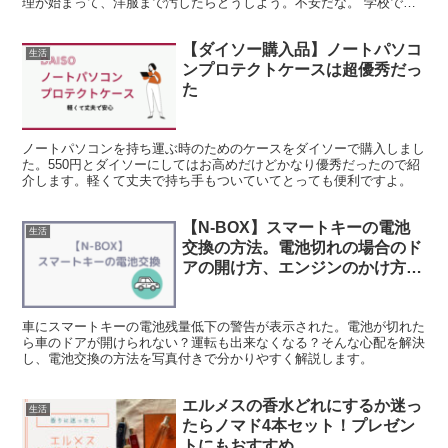
理が始まって、洋服まで汚したらどうしよう。不安だな。 学校でナ
プキンをたくさん持ち歩くの大変。 ナプキンを変える...
【ダイソー購入品】ノートパソコ
生活
ンプロテクトケースは超優秀だっ
た
ノートパソコンを持ち運ぶ時のためのケースをダイソーで購入しまし
た。550円とダイソーにしてはお高めだけどかなり優秀だったので紹
介します。軽くて丈夫で持ち手もついていてとっても便利ですよ。
【N-BOX】スマートキーの電池
生活
交換の方法。電池切れの場合のド
アの開け方、エンジンのかけ方も
解説
車にスマートキーの電池残量低下の警告が表示された。電池が切れた
ら車のドアが開けられない？運転も出来なくなる？そんな心配を解決
し、電池交換の方法を写真付きで分かりやすく解説します。
エルメスの香水どれにするか迷っ
生活
たらノマド4本セット！プレゼン
トにもおすすめ